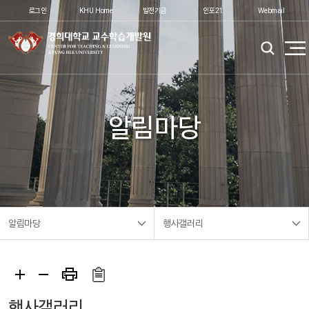
로그인
KHU Home
발전기금
인포21
Webmail
알림마당
알림마당
행사갤러리
행사갤러리